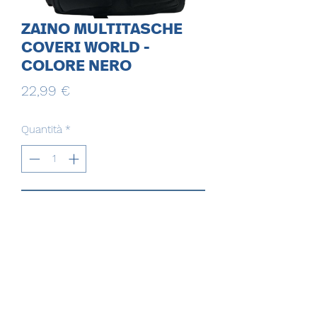
ZAINO MULTITASCHE
COVERI WORLD -
COLORE NERO
Prezzo
22,99 €
Quantità
*
Aggiungi al carrello
EVERGROUP MULTISERVICE SRL
evergroupmultiservicesrl@gmail.com
evergroupmultiservicesrl@pec.it