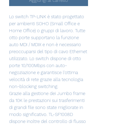
Aggiungi al carrello
Lo switch TP-LINK è stato progettato
per ambienti SOHO (Small Office e
Home Office) o gruppi di lavoro. Tutte
otto porte supportano la funzione
auto MDI / MDIX e non è necessario
preoccuparsi del tipo di cavo Ethernet
utilizzato. Lo switch dispone di otto
porte 10/100Mbps con auto-
negoziazione e garantisce l'ottima
velocità di rete grazie alla tecnologia
non-blocking switching.
Grazie alla gestione dei Jumbo frame
da 10K le prestazioni sui trasferimenti
di grandi file sono state migliorate in
modo significativo. TL-SF1008D
dispone inoltre del controllo di flusso
IEEE 802.3x per la modalità Full
Duplex e di backpressure per la