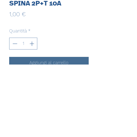
SPINA 2P+T 10A
Prezzo
1,00 €
Quantità
*
Aggiungi al carrello
EVERGROUP MULTISERVICE SRL
evergroupmultiservicesrl@gmail.com
evergroupmultiservicesrl@pec.it
(+39)
081.3507338
(+39)
350.9526478
VIA G.ROSSINI, 49 CASORIA (NA)