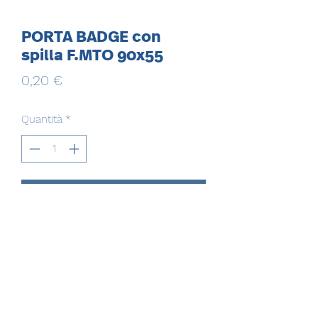
PORTA BADGE con
spilla F.MTO 90x55
Prezzo
0,20 €
Quantità
*
Aggiungi al carrello
EVERGROUP MULTISERVICE SRL
evergroupmultiservicesrl@gmail.com
evergroupmultiservicesrl@pec.it
(+39)
081.3507338
(+39)
350.9526478