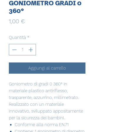
GONIOMETRO GRADI 0
360°
Prezzo
1,00 €
Quantità
*
Aggiungi al carrello
Goniometro di gradi 0 360° in
materiale plastico antiriflesso,
trasparente, azzurrino, millimetrato.
Realizzato con un materiale
innovativo, sviluppato appositamente
per la sicurezza dei bambini.
Conforme alla norma EN71
Contiene: 1 goniometro di diametro