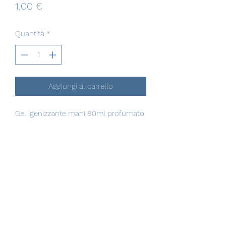
Prezzo
1,00 €
Quantità
*
Aggiungi al carrello
Gel igenizzante mani 80ml profumato
al limone.
EVERGROUP MULTISERVICE SRL
evergroupmultiservicesrl@gmail.com
evergroupmultiservicesrl@pec.it
(+39)
081.3507338
(+39)
350.9526478
VIA G.ROSSINI, 49 CASORIA (NA)