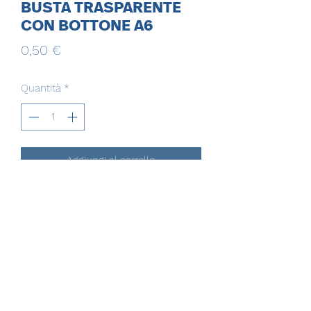
BUSTA TRASPARENTE
CON BOTTONE A6
Prezzo
0,50 €
Quantità
*
Aggiungi al carrello
EVERGROUP MULTISERVICE SRL
evergroupmultiservicesrl@gmail.com
evergroupmultiservicesrl@pec.it
(+39)
081.3507338
(+39)
350.9526478
VIA G.ROSSINI, 49 CASORIA (NA)