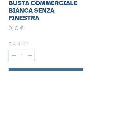
BUSTA COMMERCIALE
BIANCA SENZA
FINESTRA
Prezzo
0,10 €
Quantità
*
Aggiungi al carrello
EVERGROUP MULTISERVICE SRL
evergroupmultiservicesrl@gmail.com
evergroupmultiservicesrl@pec.it
(+39)
081.3507338
(+39)
350.9526478