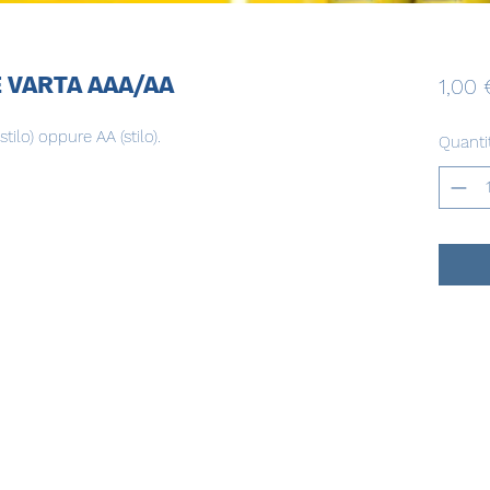
 VARTA AAA/AA
1,00 
tilo) oppure AA (stilo).
Quanti