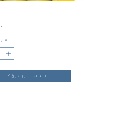
Prezzo
€
tà
*
Aggiungi al carrello